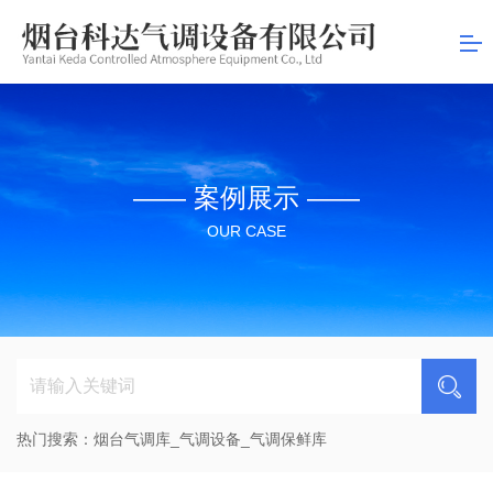
司
—— 案例展示 ——
OUR CASE
热门搜索：
烟台气调库_气调设备_气调保鲜库