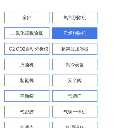
全部
氧气脱除机
二氧化碳脱除机
乙烯脱除机
O2 CO2自动分析仪
超声波加湿器
灭菌机
制冷设备
制氮机
安全阀
平衡袋
气调门
气密胶
气调一体机
气调库
气调设备