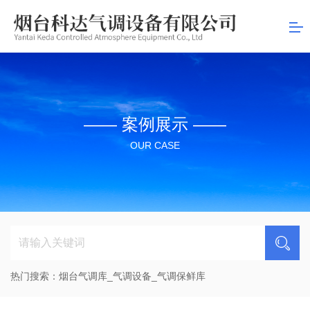
司
—— 案例展示 ——
OUR CASE
热门搜索：
烟台气调库_气调设备_气调保鲜库