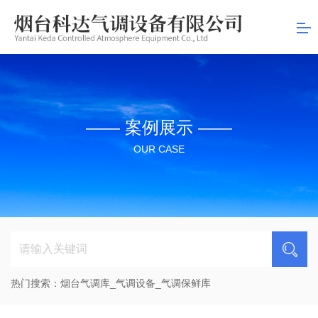
司
—— 案例展示 ——
OUR CASE
热门搜索：
烟台气调库_气调设备_气调保鲜库