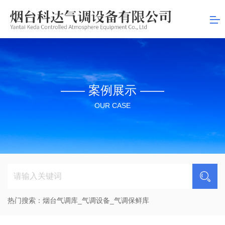
司
—— 案例展示 ——
OUR CASE
热门搜索：
烟台气调库_气调设备_气调保鲜库